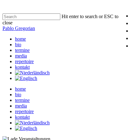
Hit enter to search or ESC to
close
Pablo Gregorian
home
bio
termine
media
repertoire
kontakt
home
bio
termine
media
repertoire
kontakt